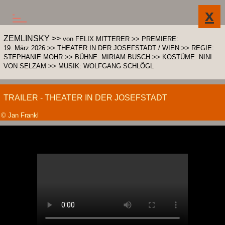
ARCHIV
KONTAKT
IMPRESSUM
ZEMLINSKY >>
von FELIX MITTERER >> PREMIERE:
19. März 2026
>> THEATER IN DER JOSEFSTADT / WIEN >> REGIE:
STEPHANIE MOHR >> BÜHNE: MIRIAM BUSCH >> KOSTÜME: NINI
VON SELZAM >> MUSIK: WOLFGANG SCHLÖGL
TRAILER - THEATER IN DER JOSEFSTADT
© Jan Frankl